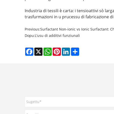
Industria di tessili è carta: i tensioattivi sò l
trasfurmazioni in u prucessu di fabricazione di
Previous:
Surfactant Non-ionic vs Ionic Surfactant: C
Dopu:
L'usu di additivi funziunali
Facebook
X
WhatsApp
Pinterest
LinkedIn
Share