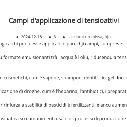
Campi d'applicazione di tensioattivi
●
2024-12-18
●
3
●
Lasciami un missaghju
ologica chì ponu esse applicati in parechji campi, cumprese:
onu formate emulsionanti trà l'acqua è l'oliu, riducendu a tens
in cusmetichi, cum'è sapone, shampoo, dentifricio, gel doccia
cazione di droghe, cum'è l'heparina, l'antibiotici, i preparati 
rinfurzà a stabilità di pesticidi è fertilizzanti, è ancu aume
ensioattivi sò cumunimenti usati in i prucessi di produzzione 