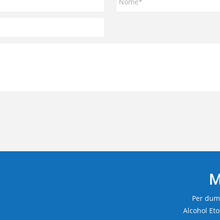
M
Per duma
Alcohol Eto