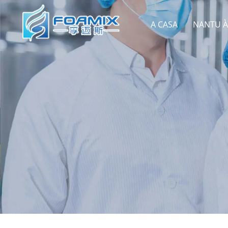
A CASA
NANTU À