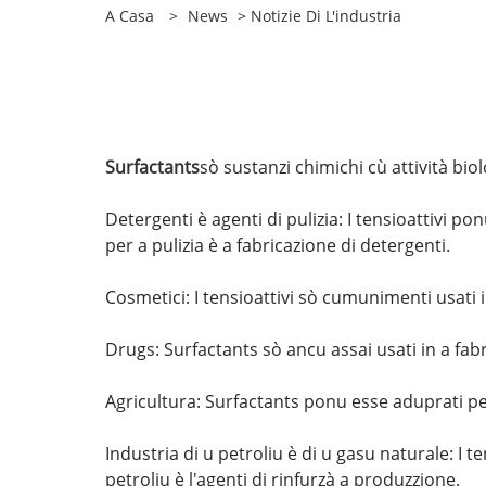
A Casa
>
News
>
Notizie Di L'industria
Surfactants
sò sustanzi chimichi cù attività bi
Detergenti è agenti di pulizia: I tensioattivi p
per a pulizia è a fabricazione di detergenti.
Cosmetici: I tensioattivi sò cumunimenti usati 
Drugs: Surfactants sò ancu assai usati in a fabri
Agricultura: Surfactants ponu esse aduprati per 
Industria di u petroliu è di u gasu naturale: I t
petroliu è l'agenti di rinfurzà a produzzione.