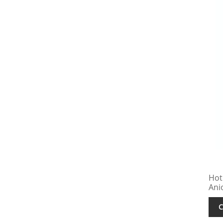
Hot
Ani
C