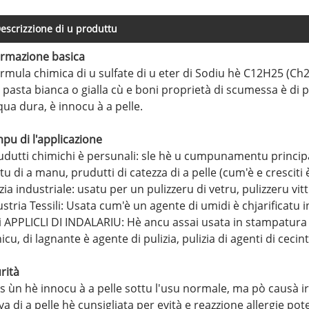
escrizzione di u produttu
urmazione basica
ormula chimica di u sulfate di u eter di Sodiu hè C12H25 (C
pasta bianca o gialla cù e boni proprietà di scumessa è di pul
qua dura, è innocu à a pelle.
pu di l'applicazione
rudutti chimichi è persunali: sle hè u cumpunamentu principal
tu di a manu, prudutti di catezza di a pelle (cum'è e cresciti
zia industriale: usatu per un pulizzeru di vetru, pulizzeru vitt
stria Tessili: Usata cum'è un agente di umidi è chjarificatu in t
ri APPLICLI DI INDALARIU: Hè ancu assai usata in stampatura è
icu, di lagnante è agente di pulizia, pulizia di agenti di cecin
rità
es ùn hè innocu à a pelle sottu l'usu normale, ma pò causà irr
a di a pelle hè cunsigliata per evità e reazzione allergie pot