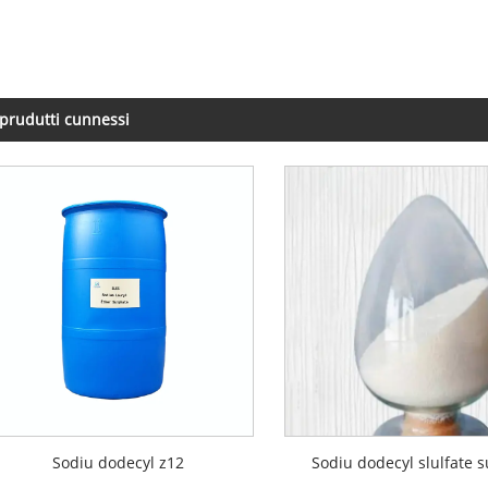
 prudutti cunnessi
Sodiu dodecyl z12
Sodiu dodecyl slulfate s