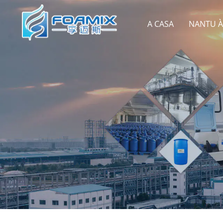
A CASA
NANTU À