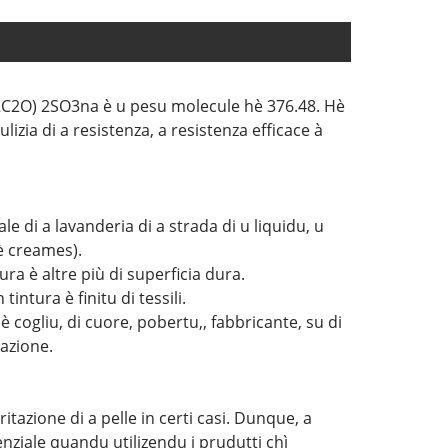
h2C2O) 2SO3na è u pesu molecule hè 376.48. Hè
izia di a resistenza, a resistenza efficace à
e di a lavanderia di a strada di u liquidu, u
 è creames).
ura è altre più di superficia dura.
intura è finitu di tessili.
 cogliu, di cuore, pobertu,, fabbricante, su di
tazione.
itazione di a pelle in certi casi. Dunque, a
enziale quandu utilizendu i prudutti chì