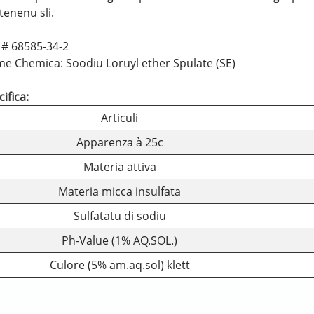
tenenu sli.
 # 68585-34-2
e Chemica: Soodiu Loruyl ether Spulate (SE)
ifica:
Articuli
Apparenza à 25c
Materia attiva
Materia micca insulfata
Sulfatatu di sodiu
Ph-Value (1% AQ.SOL.)
Culore (5% am.aq.sol) klett