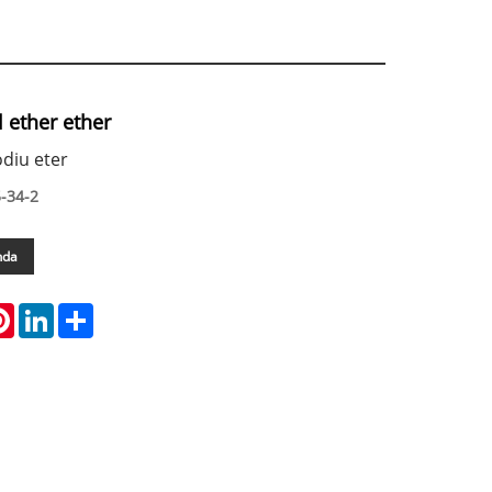
l ether ether
odiu eter
-34-2
nda
atsApp
Pinterest
LinkedIn
Share