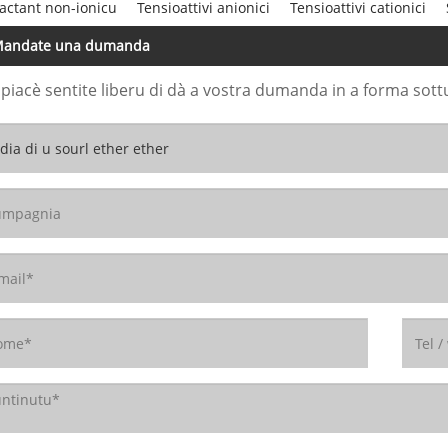
actant non-ionicu
Tensioattivi anionici
Tensioattivi cationici
andate una dumanda
 piacè sentite liberu di dà a vostra dumanda in a forma sott