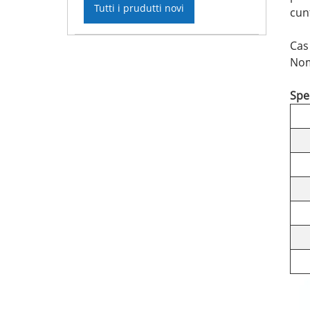
Tutti i prudutti novi
cun
Cas
Nom
Spec