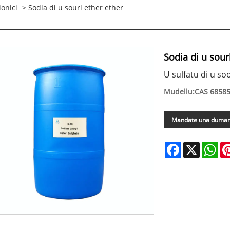
ionici
> Sodia di u sourl ether ether
Sodia di u sour
U sulfatu di u so
Mudellu:CAS 68585
Mandate una duma
Facebook
X
Wh