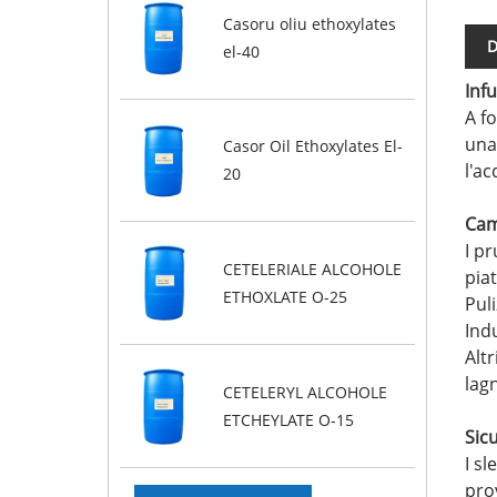
Casoru oliu ethoxylates
D
el-40
Inf
A f
una 
Casor Oil Ethoxylates El-
l'ac
20
Cam
I p
CETELERIALE ALCOHOLE
piat
ETHOXLATE O-25
Puli
Indu
Alt
lagn
CETELERYL ALCOHOLE
ETCHEYLATE O-15
Sicu
I sl
prov