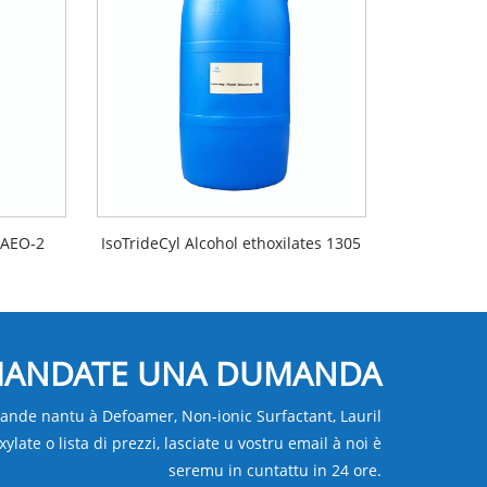
e AEO-2
IsoTrideCyl Alcohol ethoxilates 1305
ANDATE UNA DUMANDA
nde nantu à Defoamer, Non-ionic Surfactant, Lauril
xylate o lista di prezzi, lasciate u vostru email à noi è
seremu in cuntattu in 24 ore.