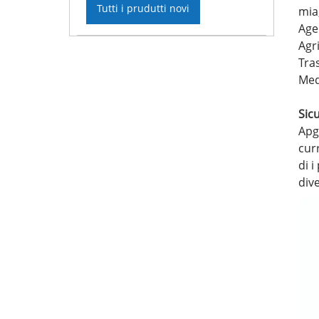
Tutti i prudutti novi
mia,
Agen
Agri
Tra
Medi
Sicu
Apg
curr
di i
dive