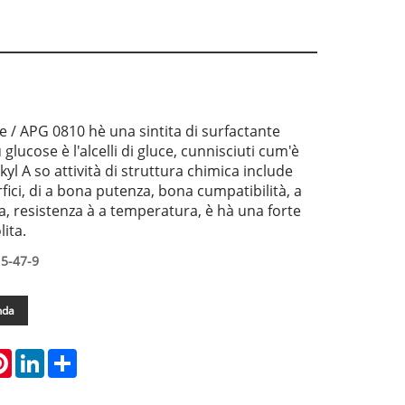
de / APG 0810 hè una sintita di surfactante
glucose è l'alcelli di gluce, cunnisciuti cum'è
kyl A so attività di struttura chimica include
fici, di a bona putenza, bona cumpatibilità, a
 resistenza à a temperatura, è hà una forte
lita.
5-47-9
nda
atsApp
Pinterest
LinkedIn
Share