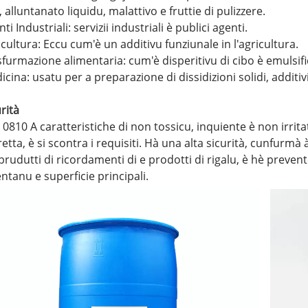
 alluntanato liquidu, malattivo e fruttie di pulizzere.
ti Industriali: servizii industriali è publici agenti.
cultura: Eccu cum'è un additivu funziunale in l'agricultura.
sfurmazione alimentaria: cum'è disperitivu di cibo è emulsific
cina: usatu per a preparazione di dissidizioni solidi, additivi
rità
 0810 A caratteristiche di non tossicu, inquiente è non irrita
etta, è si scontra i requisiti. Hà una alta sicurità, cunfurmà 
 prudutti di ricordamenti di e prodotti di rigalu, è hè prevente
ntanu e superficie principali.