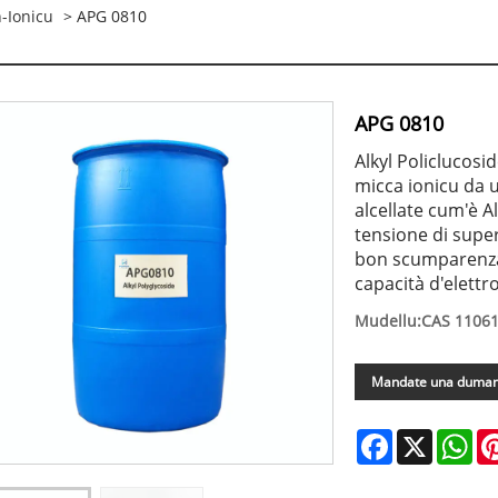
-Ionicu
> APG 0810
APG 0810
Alkyl Policlucosi
micca ionicu da u 
alcellate cum'è Al
tensione di super
bon scumparenza,
capacità d'elettro
Mudellu:CAS 11061
Mandate una duma
Facebook
X
Wh