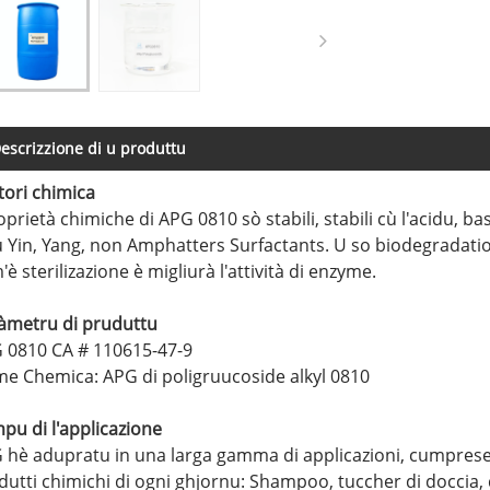
escrizzione di u produttu
tori chimica
oprietà chimiche di APG 0810 sò stabili, stabili cù l'acidu, 
u Yin, Yang, non Amphatters Surfactants. U so biodegradati
è sterilizazione è migliurà l'attività di enzyme.
àmetru di pruduttu
 0810 CA # 110615-47-9
e Chemica: APG di poligruucoside alkyl 0810
pu di l'applicazione
 hè adupratu in una larga gamma di applicazioni, cumprese
dutti chimichi di ogni ghjornu: Shampoo, tuccher di doccia, 