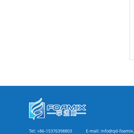
Tel:
+86-15376398803
E-mail:
info@qd-foamix