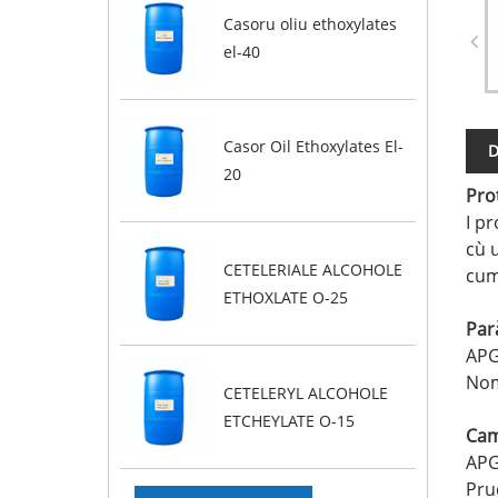
Casoru oliu ethoxylates
el-40
Casor Oil Ethoxylates El-
D
20
Pro
I pr
cù 
CETELERIALE ALCOHOLE
cum'
ETHOXLATE O-25
Par
APG
Nom
CETELERYL ALCOHOLE
ETCHEYLATE O-15
Cam
APG
Pru